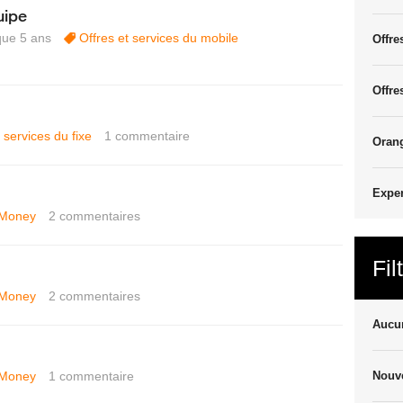
uipe
sque 5 ans
Offres et services du mobile
Offre
Offre
 services du fixe
1
commentaire
Oran
Exper
 Money
2
commentaires
Fil
 Money
2
commentaires
Aucun
 Money
1
commentaire
Nouve