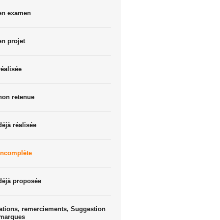
 en examen
en projet
réalisée
non retenue
déjà réalisée
incomplète
déjà proposée
ations, remerciements, Suggestion
emarques