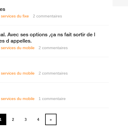
des
 services du fixe
2
commentaires
l. Avec ses options ,ça ns fait sortir de l
es d appelles.
t services du mobile
2
commentaires
t services du mobile
2
commentaires
t services du mobile
1
commentaire
1
2
3
4
»