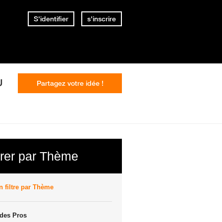
S'identifier
s'inscrire
U
Partagez votre idée !
trer par Thème
 filtre par Thème
des Pros