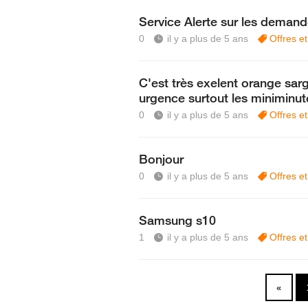
Service Alerte sur les deman
0
il y a plus de 5 ans
Offres et
C'est très exelent orange sarga
urgence surtout les miniminut
0
il y a plus de 5 ans
Offres e
Bonjour
0
il y a plus de 5 ans
Offres e
Samsung s10
1
il y a plus de 5 ans
Offres e
«