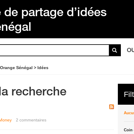
de partage d’idées
énégal
O
 Orange Sénégal
Idées
la recherche
Fil
Aucun
Money
2
commentaires
Coin 