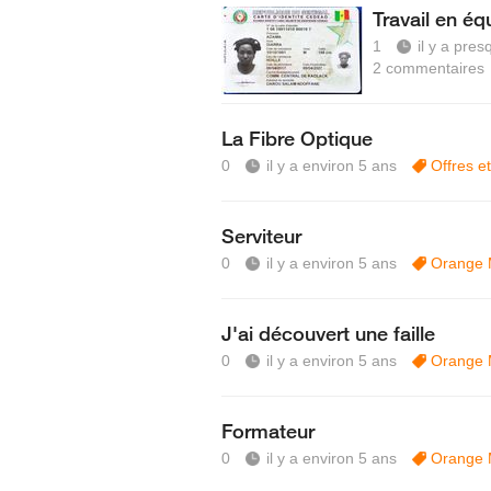
Travail en éq
1
il y a pre
2
commentaires
La Fibre Optique
0
il y a environ 5 ans
Offres et
Serviteur
0
il y a environ 5 ans
Orange
J'ai découvert une faille
0
il y a environ 5 ans
Orange
Formateur
0
il y a environ 5 ans
Orange