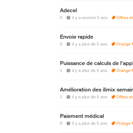
Adecel
0
il y a environ 5 ans
Offres et
Envoie rapide
0
il y a plus de 5 ans
Orange 
Puissance de calculs de l'a
1
il y a plus de 5 ans
Orange 
Amélioration des ilimix sema
1
il y a plus de 5 ans
Offres e
Paiement médical
0
il y a plus de 5 ans
Orange 