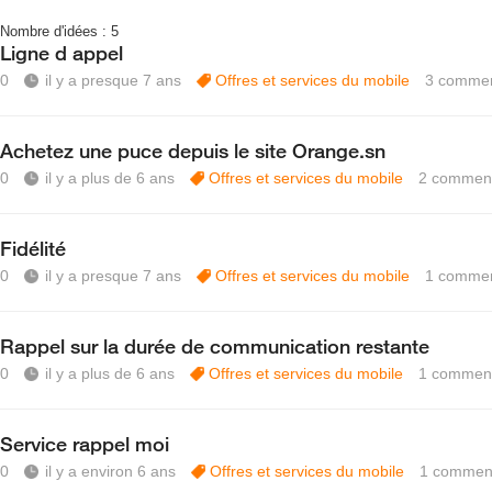
Nombre d'idées :
5
Ligne d appel
0
il y a presque 7 ans
Offres et services du mobile
3
commen
Achetez une puce depuis le site Orange.sn
0
il y a plus de 6 ans
Offres et services du mobile
2
comment
Fidélité
0
il y a presque 7 ans
Offres et services du mobile
1
commen
Rappel sur la durée de communication restante
0
il y a plus de 6 ans
Offres et services du mobile
1
comment
Service rappel moi
0
il y a environ 6 ans
Offres et services du mobile
1
comment