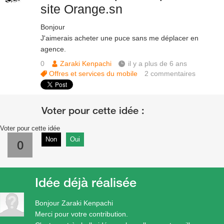
site Orange.sn
Bonjour
J'aimerais acheter une puce sans me déplacer en
agence.
0
Zaraki Kenpachi
il y a plus de 6 ans
Offres et services du mobile
2
commentaires
Voter pour cette idée
Non
Oui
0
Idée déjà réalisée
Bonjour Zaraki Kenpachi
Merci pour votre contribution.