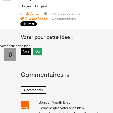
Un prêt D'argent
0
Amath
il y a presque 3 ans
Orange Money
1
commentaire
Voter pour cette idée
Non
Oui
0
Commentaires
(1)
Commenter
Bonjour Amath Diop ,
J'espère que vous allez bien.