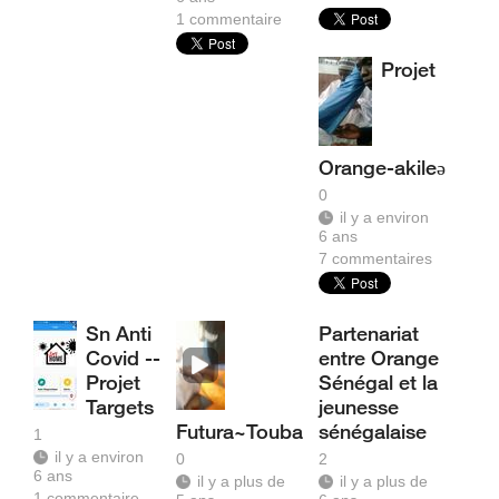
1
commentaire
Projet
Orange-akileə
0
il y a environ
6 ans
7
commentaires
Sn Anti
Partenariat
Covid --
entre Orange
Projet
Sénégal et la
Targets
jeunesse
Futura~Touba
sénégalaise
1
il y a environ
0
2
6 ans
il y a plus de
il y a plus de
1
commentaire