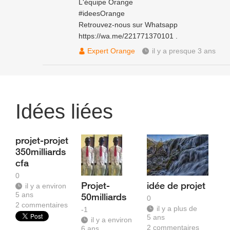
L'équipe Orange
#ideesOrange
Retrouvez-nous sur Whatsapp
https://wa.me/221771370101
.
Expert Orange
il y a presque 3 ans
Idées liées
projet-projet
350milliards
cfa
0
Projet-
idée de projet
il y a environ
5 ans
50milliards
0
2
commentaires
il y a plus de
-1
5 ans
il y a environ
2
commentaires
6 ans