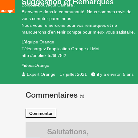
Suggestion et Remarques
Bonjour Bouyagui Camara ,
Bienvenue dans la communauté. Nous sommes ravis de
vous compter parmi nous.
Nous vous remercions pour vos remarques et ne
manquerons d’en tenir compte pour mieux vous satisfaire.
L'équipe Orange
Téléchargez l’application Orange et Moi
http://onelink.to/6h78t2
#ideesOrange
Expert Orange
17 juillet 2021
il y a environ 5 ans
Commentaires
(1)
Commenter
Salutations,