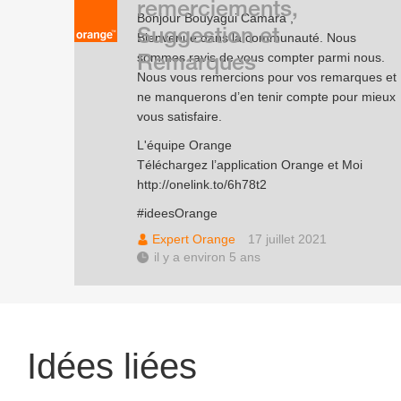
remerciements,
Bonjour Bouyagui Camara ,
Suggestion et
Bienvenue dans la communauté. Nous
Remarques
sommes ravis de vous compter parmi nous.
Nous vous remercions pour vos remarques et
ne manquerons d’en tenir compte pour mieux
vous satisfaire.
L'équipe Orange
Téléchargez l’application Orange et Moi
http://onelink.to/6h78t2
#ideesOrange
Expert Orange
17 juillet 2021
il y a environ 5 ans
Idées liées