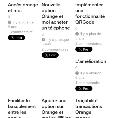
Accès orange
Nouvelle
Implémenter
et moi
option
une
Orange et
fonctionnalité
0
moi acheter
QRCode
il y a plus de
4 ans
un téléphone
0
1
commentaire
il y a plus de
0
5 ans
il y a presque
2
commentaires
5 ans
2
commentaires
L'amélioration
0
il y a environ
5 ans
1
commentaire
Faciliter le
Ajouter une
Traçabilité
basculement
option sur
transactions
entre les
Orange et
Orange
applis
moi au illiflixe
money