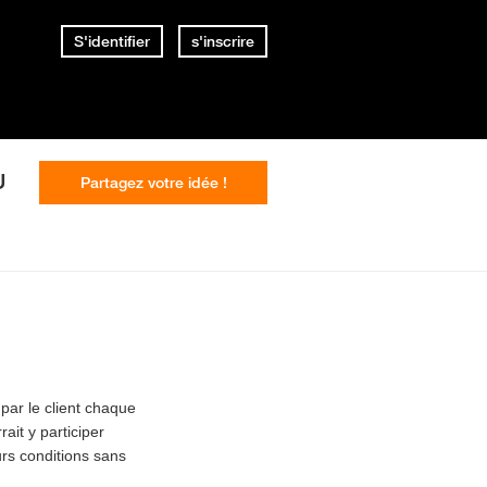
S'identifier
s'inscrire
U
Partagez votre idée !
ar le client chaque
it y participer
rs conditions sans