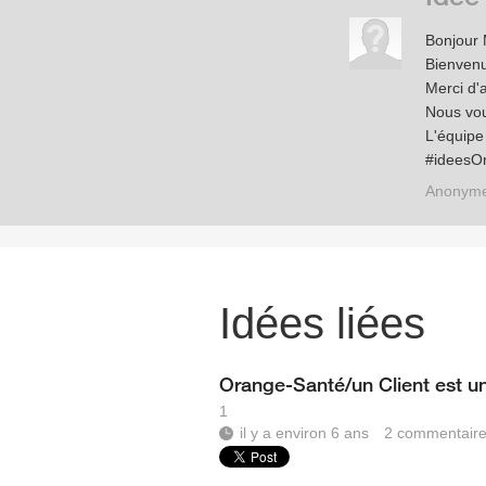
Bonjour 
Bienven
Merci d'
Nous vou
L'équip
#ideesO
Anonym
Idées liées
Orange-Santé/un Client est u
1
il y a environ 6 ans
2
commentair