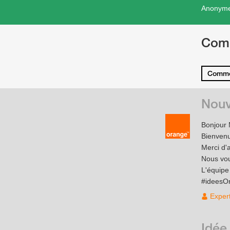
Anonym
Com
Comme
Nouv
Bonjour 
Bienven
Merci d'
Nous vou
L'équip
#ideesO
Exper
Idée