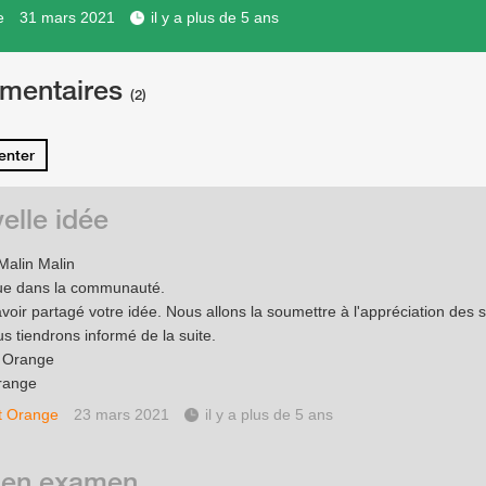
e
31 mars 2021
il y a plus de 5 ans
mentaires
(2)
nter
elle idée
Malin Malin
ue dans la communauté.
avoir partagé votre idée. Nous allons la soumettre à l'appréciation des 
s tiendrons informé de la suite.
e Orange
range
t Orange
23 mars 2021
il y a plus de 5 ans
 en examen