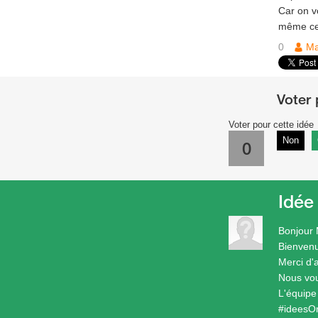
Car on v
même ceu
0
Ma
Voter pour cette idée
Non
0
Idée
Bonjour 
Bienven
Merci d'
Nous vou
L'équip
#ideesO