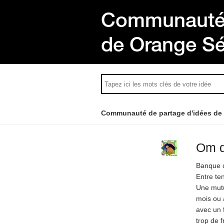
Communauté 
de Orange S
Communauté de partage d'idées de
Om d
Banque 
Entre ten
Une mutu
mois ou 
avec un 
trop de f