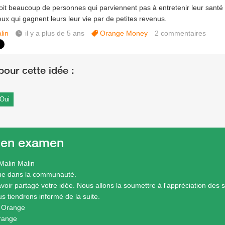
oit beaucoup de personnes qui parviennent pas à entretenir leur santé a
x qui gagnent leurs leur vie par de petites revenus.
lin
il y a plus de 5 ans
Orange Money
2
commentaires
Oui
 en examen
Malin Malin
ue dans la communauté.
avoir partagé votre idée. Nous allons la soumettre à l'appréciation des 
s tiendrons informé de la suite.
e Orange
range