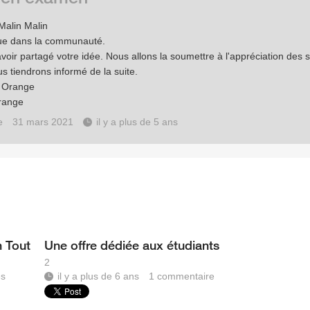
Malin Malin
ue dans la communauté.
avoir partagé votre idée. Nous allons la soumettre à l'appréciation des 
s tiendrons informé de la suite.
e Orange
range
e
31 mars 2021
il y a plus de 5 ans
n Tout
Une offre dédiée aux étudiants
2
es
il y a plus de 6 ans
1
commentaire