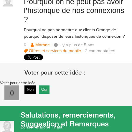
Pourquoi on ne peut pas avoir
l’historique de nos connexions
?
Pourquoi ne pas permettre aux clients Orange de
pourquoi disposer de leurs historiques de connexion ?
0
Marone
il y a plus de 5 ans
Offres et services du mobile
2
commentaires
Voter pour cette idée
Non
Oui
0
Salutations, remerciements,
Suggestion et Remarques
Bonsoir Marone Phata