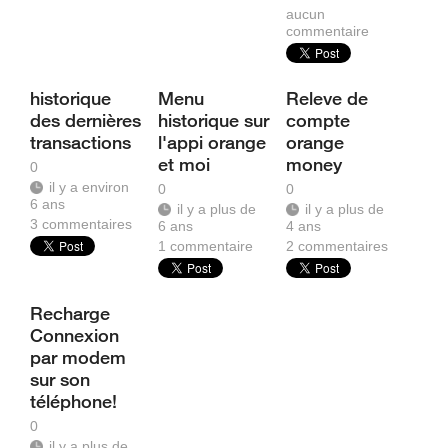
aucun
commentaire
historique
Menu
Releve de
des dernières
historique sur
compte
transactions
l'appi orange
orange
et moi
money
0
il y a environ
0
0
6 ans
il y a plus de
il y a plus de
3
commentaires
6 ans
4 ans
1
commentaire
2
commentaires
Recharge
Connexion
par modem
sur son
téléphone!
0
il y a plus de