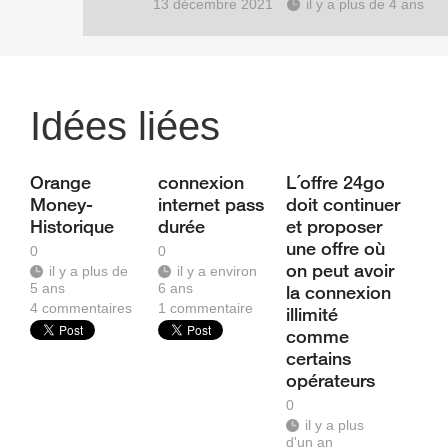
13 décembre 2021
il y a plus de 4 ans
Idées liées
Orange
connexion
L´offre 24go
Money-
internet pass
doit continuer
Historique
durée
et proposer
une offre où
0
0
on peut avoir
il y a plus de
il y a environ
5 ans
6 ans
la connexion
4
commentaires
1
commentaire
illimité
comme
certains
opérateurs
0
il y a plus
d'un an