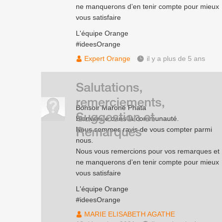
ne manquerons d’en tenir compte pour mieux
vous satisfaire
L'équipe Orange
#ideesOrange
Expert Orange
il y a plus de 5 ans
Salutations,
remerciements,
Bonsoir Marone Phata
Suggestion et
Bienvenue dans la communauté.
Remarques
Nous sommes ravis de vous compter parmi
nous.
Nous vous remercions pour vos remarques et
ne manquerons d’en tenir compte pour mieux
vous satisfaire
L'équipe Orange
#ideesOrange
MARIE ELISABETH AGATHE