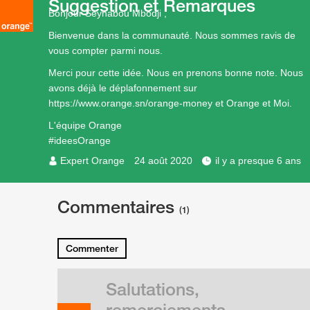
Suggestion et Remarques
Bonjour Seynabou Mbodji ,
Bienvenue dans la communauté. Nous sommes ravis de
vous compter parmi nous.
Merci pour cette idée. Nous en prenons bonne note. Nous
avons déjà le déplafonnement sur
https://www.orange.sn/orange-money
et Orange et Moi.
L'équipe Orange
#ideesOrange
Expert Orange
24 août 2020
il y a presque 6 ans
Commentaires
(1)
Commenter
Salutations,
remerciements,