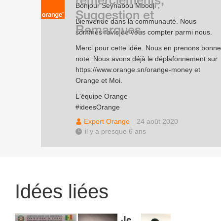
Bonjour Seynabou Mbodji ,
Suggestion et
Bienvenue dans la communauté. Nous
Remarques
sommes ravis de vous compter parmi nous.
Merci pour cette idée. Nous en prenons bonne
note. Nous avons déjà le déplafonnement sur
https://www.orange.sn/orange-money
et
Orange et Moi.
L'équipe Orange
#ideesOrange
Expert Orange
24 août 2020
il y a presque 6 ans
Idées liées
Je