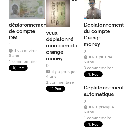
déplafonnement
Déplafonnement
de compte
du compte
veux
OM
Orange
déplafonné
money
mon compte
1
il y a environ
orange
0
6 ans
il y a plus de
money
1
commentaire
5 ans
0
3
commentaires
il y a presque
4 ans
1
commentaire
Deplafonnement
automatique
0
il y a presque
6 ans
1
commentaire