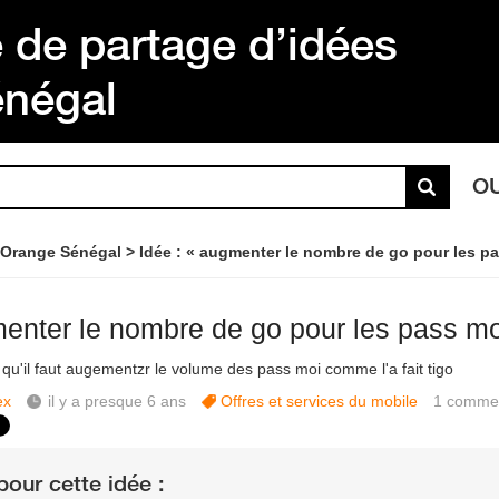
de partage d’idées
énégal
O
 Orange Sénégal
Idée : « augmenter le nombre de go pour les p
enter le nombre de go pour les pass mo
 qu'il faut augementzr le volume des pass moi comme l'a fait tigo
ex
il y a presque 6 ans
Offres et services du mobile
1
commen