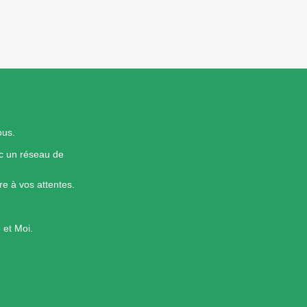
ous.
ec un réseau de
e à vos attentes.
 et Moi.