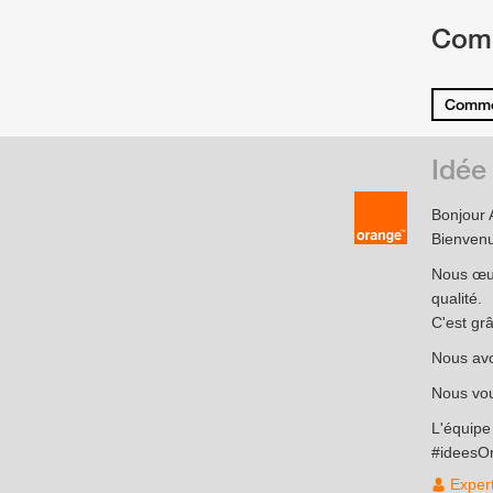
Com
Comme
Idée
Bonjour 
Bienven
Nous œuv
qualité.
C'est gr
Nous avo
Nous vou
L'équip
#ideesO
Exper