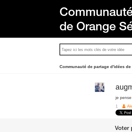
Communauté 
de Orange S
Communauté de partage d'idées de
augm
je pense
1
Al