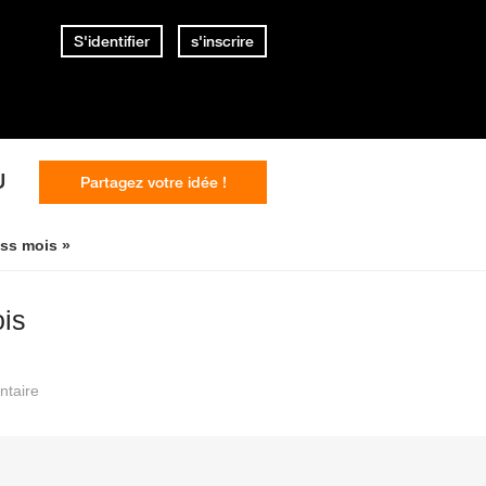
S'identifier
s'inscrire
U
Partagez votre idée !
ass mois »
is
taire