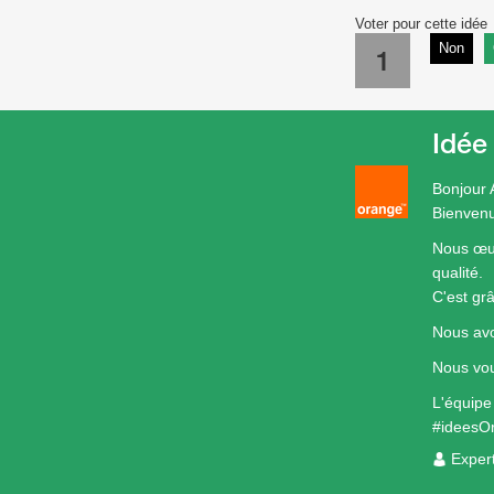
Voter pour cette idée
Non
1
Idée
Bonjour 
Bienven
Nous œuv
qualité.
C'est gr
Nous avo
Nous vou
L'équip
#ideesO
Exper