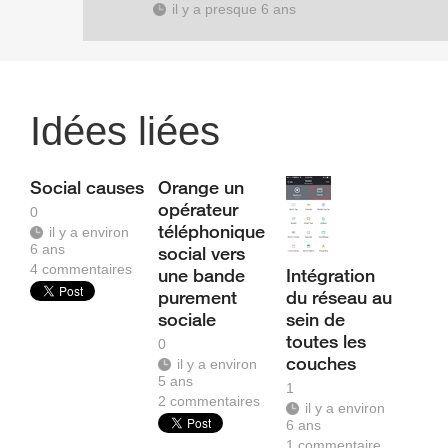
il y a presque 6 ans
Idées liées
Social causes
Orange un
opérateur
0
téléphonique
il y a environ
6 ans
social vers
4
commentaires
une bande
Intégration
purement
du réseau au
sociale
sein de
toutes les
0
couches
il y a environ
5 ans
1
2
commentaires
il y a environ
6 ans
1
commentaire