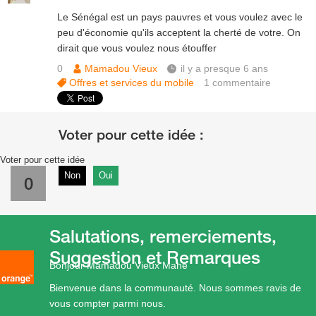
Le Sénégal est un pays pauvres et vous voulez avec le
peu d'économie qu'ils acceptent la cherté de votre. On
dirait que vous voulez nous étouffer
0
Mamadou Vieux
il y a presque 6 ans
Offres et services du mobile
1
commentaire
Voter pour cette idée
Non
Oui
0
Salutations, remerciements,
Suggestion et Remarques
Bonjour Mamadou Vieux Mane
Bienvenue dans la communauté. Nous sommes ravis de
vous compter parmi nous.