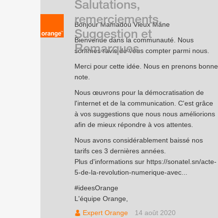
Salutations,
remerciements,
Bonjour Mamadou Vieux Mane
Suggestion et
Bienvenue dans la communauté. Nous
Remarques
sommes ravis de vous compter parmi nous.
Merci pour cette idée. Nous en prenons bonne
note.
Nous œuvrons pour la démocratisation de
l'internet et de la communication. C'est grâce
à vos suggestions que nous nous améliorions
afin de mieux répondre à vos attentes.
Nous avons considérablement baissé nos
tarifs ces 3 dernières années.
Plus d'informations sur
https://sonatel.sn/acte-
5-de-la-revolution-numerique-avec...
#ideesOrange
L'équipe Orange,
Expert Orange
14 août 2020