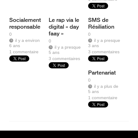
Socialement
Le rap via le
SMS de
responsable
digital « day
Résiliation
faay »
0
0
il y a environ
il y a presque
0
6 ans
3 ans
il y a presque
1
commentaire
3
commentaires
5 ans
3
commentaires
Partenariat
0
il y a plus de
5 ans
1
commentaire