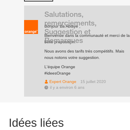
Salutations,
remerciements,
Bonjour Ba Ablaye ,
Suggestion et
Bienvenue dans la communauté et merci de la
Remarques
belle proposition.
Nous avons des tarifs trés compétitifs. Mais
nous notons votre suggestion.
L'équipe Orange
#ideesOrange
Expert Orange
15 juillet 2020
il y a environ 6 ans
Idées liées