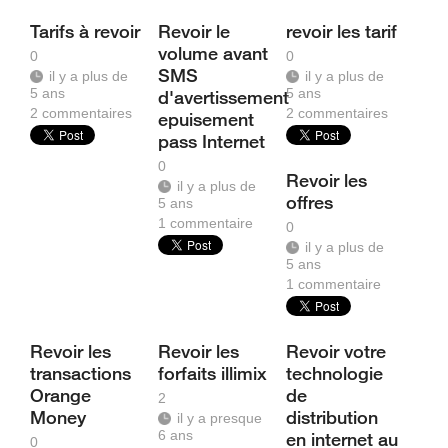
Tarifs à revoir
Revoir le
revoir les tarif
volume avant
0
0
SMS
il y a plus de
il y a plus de
5 ans
5 ans
d'avertissement
2
commentaires
2
commentaires
epuisement
pass Internet
0
Revoir les
il y a plus de
offres
5 ans
1
commentaire
0
il y a plus de
5 ans
1
commentaire
Revoir les
Revoir les
Revoir votre
transactions
forfaits illimix
technologie
Orange
de
2
Money
distribution
il y a presque
6 ans
en internet au
0