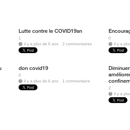
Lutte contre le COVID19sn
Encourag
1
0
il y a plus de 6 ans
2
commentaires
il y a pl
u
don covid19
Diminuer 
améliore
0
confine
il y a plus de 6 ans
1
commentaire
2
il y a pl