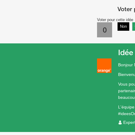
Voter pour cette idée
Non
0
Idée
Bonjour
Bienvenu
Vous pou
partenai
beaucoup
L'équip
#ideesO
Exper