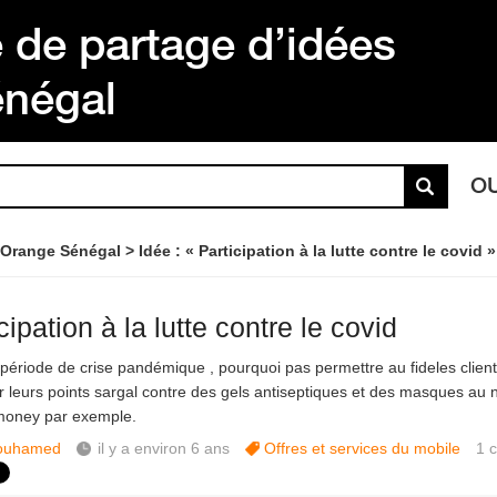
de partage d’idées
énégal
O
 Orange Sénégal
Idée : « Participation à la lutte contre le covid »
cipation à la lutte contre le covid
 période de crise pandémique , pourquoi pas permettre au fideles clien
 leurs points sargal contre des gels antiseptiques et des masques au 
money par exemple.
ouhamed
il y a environ 6 ans
Offres et services du mobile
1