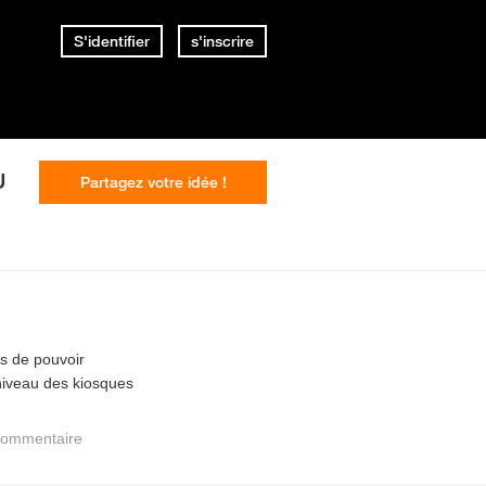
S'identifier
s'inscrire
U
Partagez votre idée !
ts de pouvoir
niveau des kiosques
commentaire