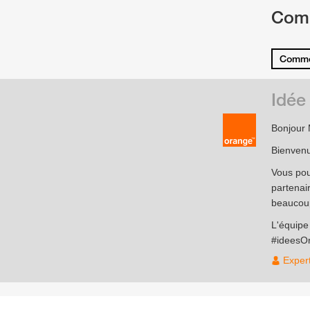
Com
Comme
Idée
Bonjour
Bienvenu
Vous pou
partenai
beaucoup
L'équip
#ideesO
Exper