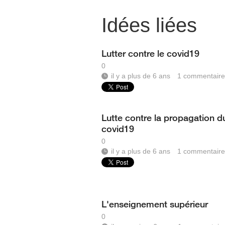
Idées liées
Lutter contre le covid19
0
il y a plus de 6 ans
1
commentaire
Lutte contre la propagation d
covid19
0
il y a plus de 6 ans
1
commentaire
L'enseignement supérieur
0