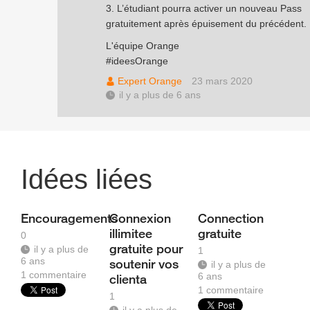
3. L’étudiant pourra activer un nouveau Pass
gratuitement après épuisement du précédent.
L'équipe Orange
#ideesOrange
Expert Orange
23 mars 2020
il y a plus de 6 ans
Idées liées
Encouragements
Connexion
Connection
illimitee
gratuite
0
gratuite pour
il y a plus de
1
6 ans
soutenir vos
il y a plus de
1
commentaire
6 ans
clienta
1
commentaire
1