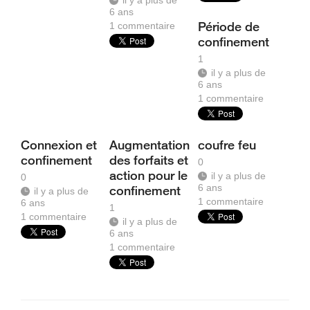
il y a plus de
6 ans
Période de
1
commentaire
confinement
1
il y a plus de
6 ans
1
commentaire
Connexion et
Augmentation
coufre feu
confinement
des forfaits et
0
action pour le
il y a plus de
0
6 ans
confinement
il y a plus de
1
commentaire
6 ans
1
1
commentaire
il y a plus de
6 ans
1
commentaire