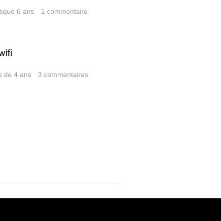
resque 6 ans
1
commentaire
ifi
us de 4 ans
3
commentaires