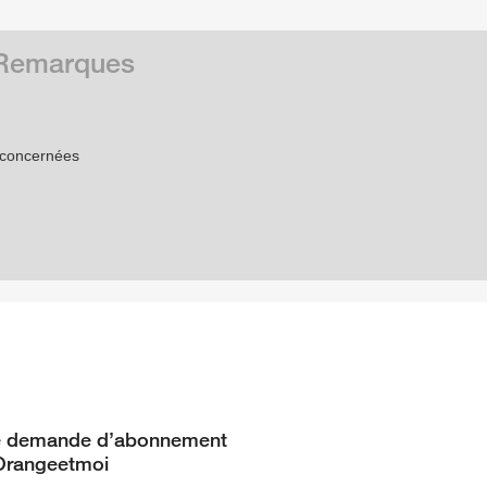
t Remarques
 concernées
ne demande d’abonnement
 Orangeetmoi