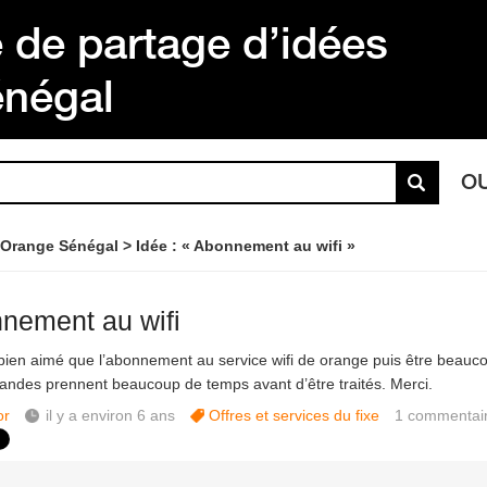
de partage d’idées
énégal
O
 Orange Sénégal
Idée : « Abonnement au wifi »
nement au wifi
 bien aimé que l’abonnement au service wifi de orange puis être beauco
ndes prennent beaucoup de temps avant d’être traités. Merci.
or
il y a environ 6 ans
Offres et services du fixe
1
commentai