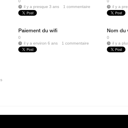
0
0
il y a presque 3 ans
1
commentaire
il y a p
Paiement du wifi
Nom du w
0
0
il y a environ 6 ans
1
commentaire
il y a pl
es