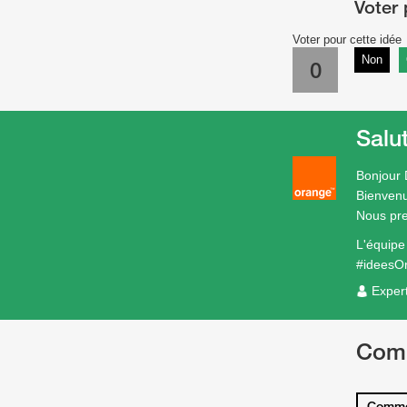
Voter pour cette idée
Non
0
Salu
Bonjour 
Bienvenu
Nous pre
L'équip
#ideesO
Exper
Com
Comme