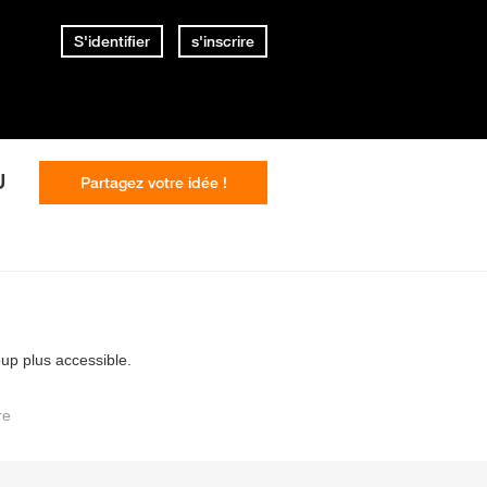
S'identifier
s'inscrire
U
Partagez votre idée !
up plus accessible.
re