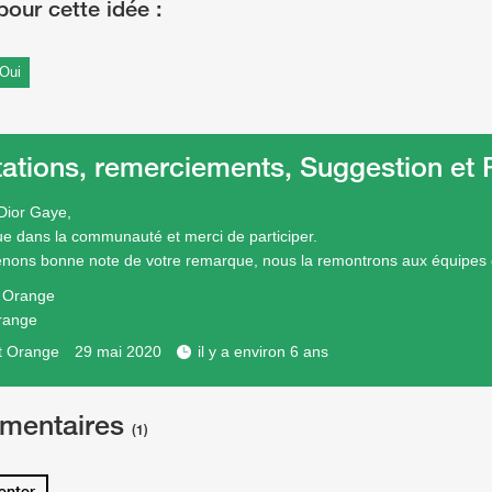
Oui
tations, remerciements, Suggestion e
Dior Gaye,
e dans la communauté et merci de participer.
nons bonne note de votre remarque, nous la remontrons aux équipes
e Orange
range
t Orange
29 mai 2020
il y a environ 6 ans
mentaires
(1)
nter