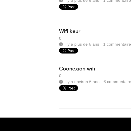
il y a plus de 6 ans
1
commentaire
Wifi keur
0
il y a plus de 6 ans
1
commentaire
Coonexion wifi
0
il y a environ 6 ans
6
commentair