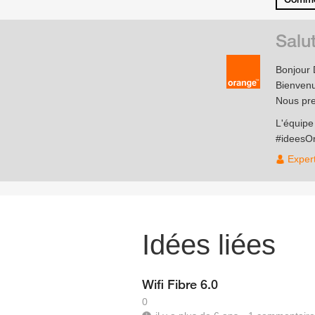
Salu
Bonjour 
Bienvenu
Nous pre
L'équip
#ideesO
Exper
Idées liées
Wifi Fibre 6.0
0