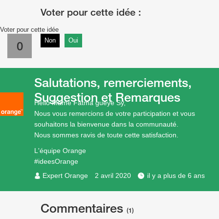
Voter pour cette idée
Non
Oui
0
Salutations, remerciements,
Suggestion et Remarques
Hello Mame Fatma gueye Sy,
Nous vous remercions de votre participation et vous
souhaitons la bienvenue dans la communauté.
Nous sommes ravis de toute cette satisfaction.
L'équipe Orange
#ideesOrange
Expert Orange
2 avril 2020
il y a plus de 6 ans
Commentaires
(1)