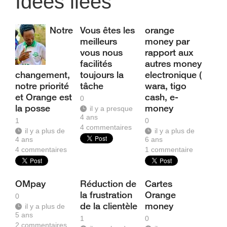
Idées liées
Notre
Vous êtes les
orange
meilleurs
money par
vous nous
rapport aux
facilités
autres money
changement,
toujours la
electronique (
notre priorité
tâche
wara, tigo
et Orange est
cash, e-
0
la posse
money
il y a presque
4 ans
1
0
4
commentaires
il y a plus de
il y a plus de
4 ans
6 ans
4
commentaires
1
commentaire
OMpay
Réduction de
Cartes
la frustration
Orange
0
de la clientèle
money
il y a plus de
5 ans
1
0
2
commentaires