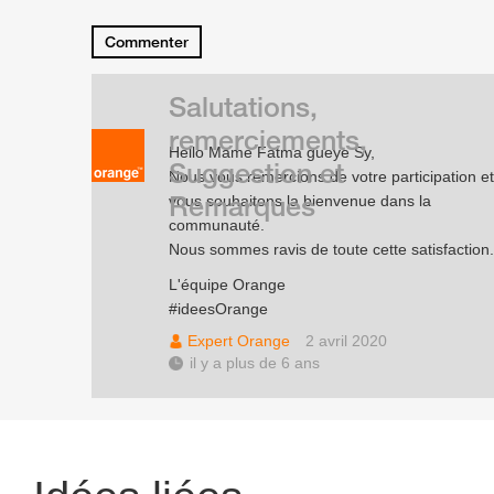
Commenter
Salutations,
remerciements,
Hello Mame Fatma gueye Sy,
Suggestion et
Nous vous remercions de votre participation et
Remarques
vous souhaitons la bienvenue dans la
communauté.
Nous sommes ravis de toute cette satisfaction.
L'équipe Orange
#ideesOrange
Expert Orange
2 avril 2020
il y a plus de 6 ans