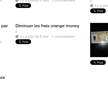
es
il y a environ 6 ans
1
commentaire
0
il y a pl
 par
Diminuer les frais orange money
0
il y a plus de 5 ans
1
commentaire
s
tes
e