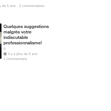
us de 5 ans
2
commentaires
Quelques suggestions
malgrès votre
indiscutable
professionnalisme!
0
il y a plus de 5 ans
1
commentaire