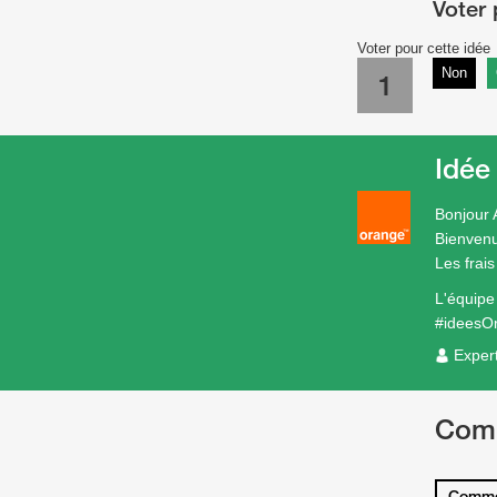
Voter pour cette idée
Non
1
Idée
Bonjour 
Bienvenu
Les frai
L'équip
#ideesO
Exper
Com
Comme