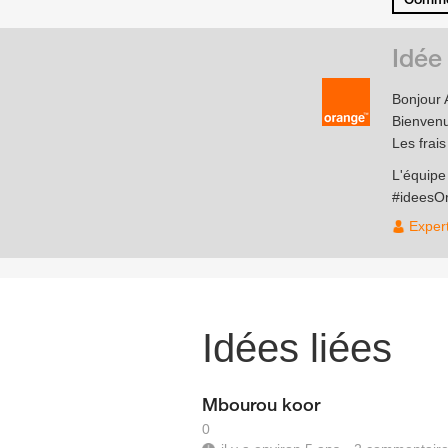
Idée
Bonjour 
Bienvenu
Les frai
L'équip
#ideesO
Exper
Idées liées
Mbourou koor
0