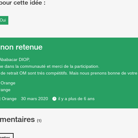
Oui
 non retenue
Ababacar DIOP,
e dans la communauté et merci de la participation.
s de retrait OM sont trés compétitifs. Mais nous prenons bonne de votre
e Orange
range
t Orange
30 mars 2020
il y a plus de 6 ans
mentaires
(1)
nter