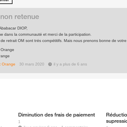
 non retenue
Ababacar DIOP,
e dans la communauté et merci de la participation.
s de retrait OM sont trés compétitifs. Mais nous prenons bonne de votre
e Orange
range
t Orange
30 mars 2020
il y a plus de 6 ans
Diminution des frais de paiement
Réduction
supressi
1