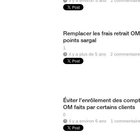
il y a environ 5 ans
2
commentair
Remplacer les frais retrait OM
points sargal
1
il y a plus de 5 ans
2
commentaire
Éviter l'enrôlement des comp
OM faits par certains clients
0
il y a environ 6 ans
1
commentair