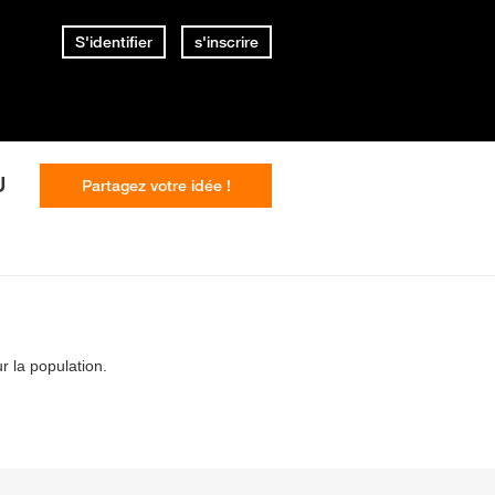
S'identifier
s'inscrire
U
Partagez votre idée !
r la population.