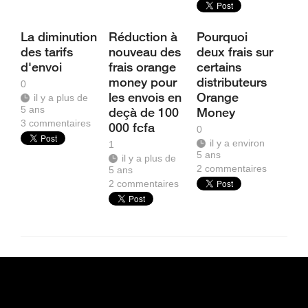
La diminution
Réduction à
Pourquoi
des tarifs
nouveau des
deux frais sur
d'envoi
frais orange
certains
money pour
distributeurs
0
les envois en
Orange
il y a plus de
5 ans
deçà de 100
Money
3
commentaires
000 fcfa
0
il y a environ
1
5 ans
il y a plus de
2
commentaires
5 ans
2
commentaires