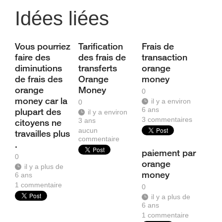
Idées liées
Vous pourriez
Tarification
Frais de
faire des
des frais de
transaction
diminutions
transferts
orange
de frais des
Orange
money
orange
Money
0
money car la
il y a environ
0
6 ans
plupart des
il y a environ
3
commentaires
3 ans
citoyens ne
aucun
travailles plus
commentaire
.
paiement par
0
orange
il y a plus de
money
6 ans
1
commentaire
0
il y a plus de
6 ans
1
commentaire