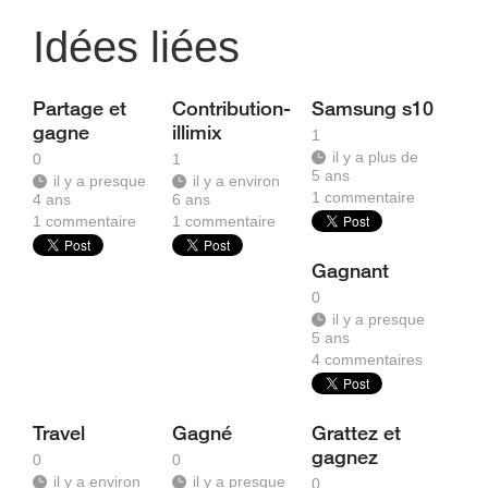
Idées liées
Partage et
Contribution-
Samsung s10
gagne
illimix
1
il y a plus de
0
1
5 ans
il y a presque
il y a environ
1
commentaire
4 ans
6 ans
1
commentaire
1
commentaire
Gagnant
0
il y a presque
5 ans
4
commentaires
Travel
Gagné
Grattez et
gagnez
0
0
il y a environ
il y a presque
0