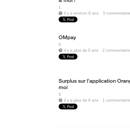
& moi !
1
il y a environ 6 ans
3
commentair
OMpay
0
il y a plus de 5 ans
2
commentaire
Surplus sur l’application Oran
moi
0
il y a plus de 6 ans
1
commentaire