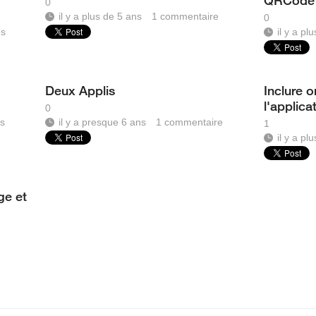
QRCode
0
il y a plus de 5 ans
1
commentaire
0
es
il y a pl
Deux Applis
Inclure 
l'applica
0
s
il y a presque 6 ans
1
commentaire
1
il y a pl
ge et