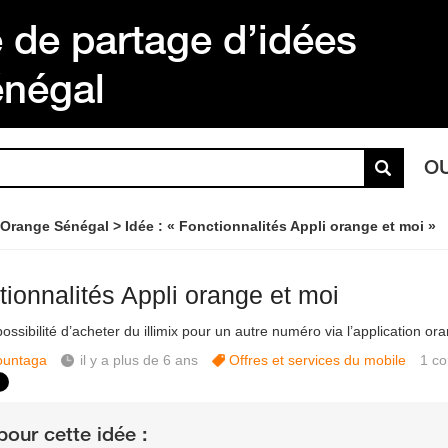
de partage d’idées
énégal
O
 Orange Sénégal
Idée : « Fonctionnalités Appli orange et moi »
tionnalités Appli orange et moi
possibilité d’acheter du illimix pour un autre numéro via l’application or
untaga
il y a plus de 6 ans
Offres et services du mobile
1
co