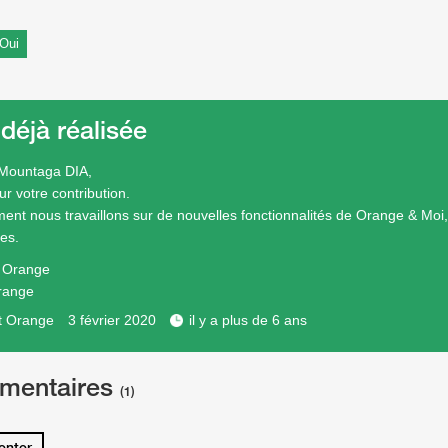
Oui
 déjà réalisée
 Mountaga DIA,
r votre contribution.
ment nous travaillons sur de nouvelles fonctionnalités de Orange & Moi, 
les.
e Orange
range
t Orange
3 février 2020
il y a plus de 6 ans
mentaires
(1)
nter