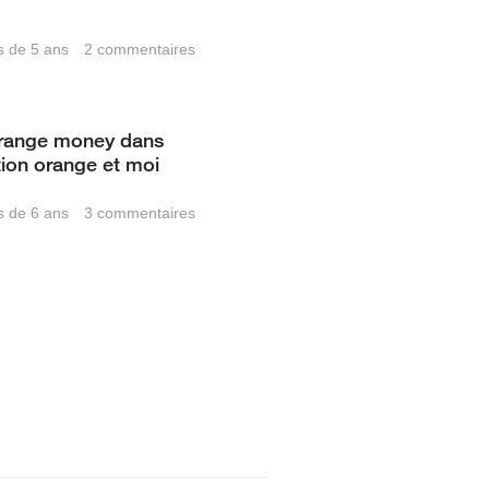
us de 5 ans
2
commentaires
orange money dans
tion orange et moi
us de 6 ans
3
commentaires