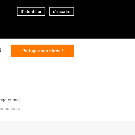
S'identifier
s'inscrire
U
Partagez votre idée !
ange et moi.
mmentaire