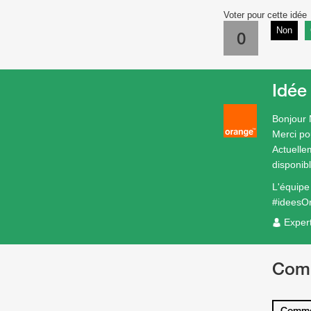
Voter pour cette idée
Non
0
Idée
Bonjour
Merci pou
Actuelle
disponib
L'équip
#ideesO
Exper
Com
Comme