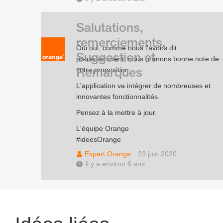
Salutations,
remerciements,
Oui oui, comme nous l'avons dit
Suggestion et
précédemment, nous prenons bonne note de
Remarques
votre proposition.
L'application va intégrer de nombreuses et
innovantes fonctionnalités.
Pensez à la mettre à jour.
L'équipe Orange
#ideesOrange
Expert Orange
23 juin 2020
il y a environ 6 ans