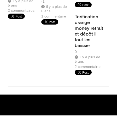
il y a plus de
-1
5 ans
il y a plus de
2
commentaires
6 ans
Tarification
1
commentaire
orange
money retrait
et dépôt il
faut les
baisser
0
il y a plus de
5 ans
2
commentaires