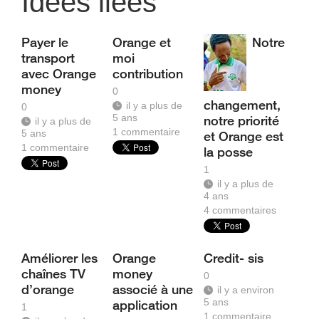
Idées liées
Payer le
Orange et
Notre
transport
moi
avec Orange
contribution
money
0
changement,
il y a plus de
0
5 ans
notre priorité
il y a plus de
1
commentaire
5 ans
et Orange est
1
commentaire
la posse
1
il y a plus de
4 ans
4
commentaires
Améliorer les
Orange
Credit- sis
chaînes TV
money
0
d’orange
associé à une
il y a environ
5 ans
application
1
1
commentaire