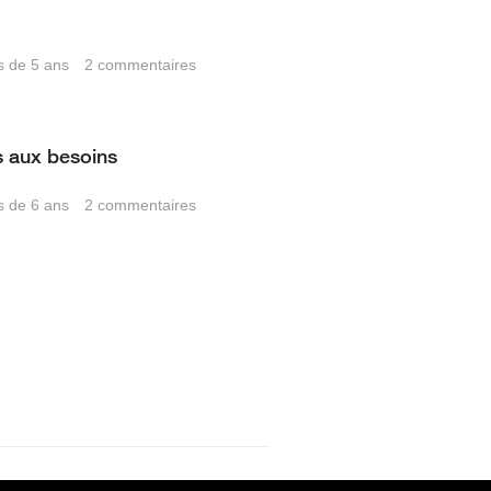
us de 5 ans
2
commentaires
s aux besoins
us de 6 ans
2
commentaires