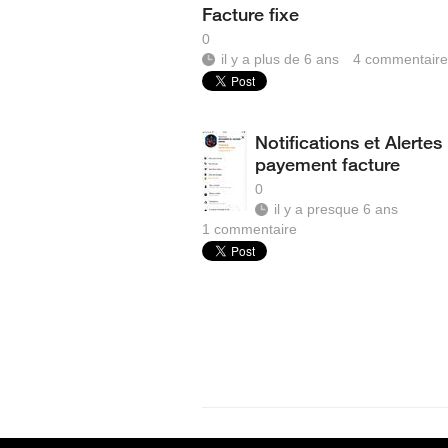
Facture fixe
0
il y a plus de 6 ans
4
commentaire
Notifications et Alertes
payement facture
0
il y a presque 6 ans
1
commentaire