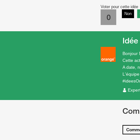
Voter pour cette idée
Non
0
Idée
Bonjour 
Cette act
A date, 
L'équip
#ideesO
Exper
Com
Comme