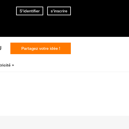
S'identifier
s'inscrire
U
Partagez votre idée !
ricité »