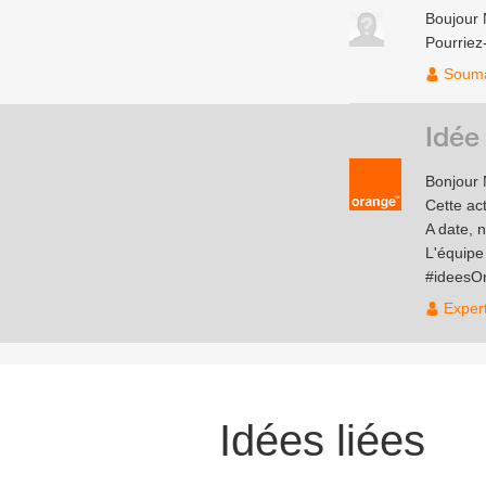
Boujour
Pourriez-
Soum
Idée
Bonjour 
Cette act
A date, 
L'équip
#ideesO
Exper
Idées liées