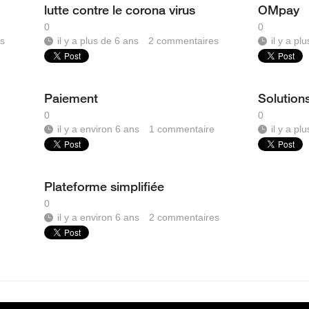
lutte contre le corona virus
OMpay
0
0
s
il y a plus de 6 ans
2
commentaires
il y a pl
Paiement
Solution
0
0
il y a environ 6 ans
1
commentaire
il y a pl
Plateforme simplifiée
0
il y a environ 6 ans
2
commentaires