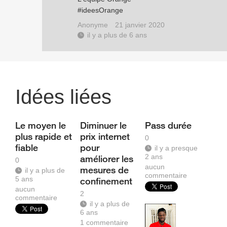
#ideesOrange
Anonyme
21 janvier 2020
il y a plus de 6 ans
Idées liées
Le moyen le
Diminuer le
Pass durée
plus rapide et
prix internet
0
fiable
pour
il y a presque
2 ans
améliorer les
0
aucun
mesures de
il y a plus de
commentaire
5 ans
confinement
aucun
2
commentaire
il y a plus de
6 ans
1
commentaire