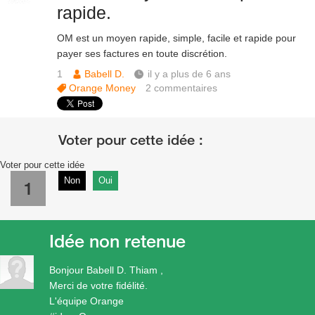
rapide.
OM est un moyen rapide, simple, facile et rapide pour
payer ses factures en toute discrétion.
1
Babell D.
il y a plus de 6 ans
Orange Money
2
commentaires
Voter pour cette idée
Non
Oui
1
Idée non retenue
Bonjour Babell D. Thiam ,
Merci de votre fidélité.
L'équipe Orange