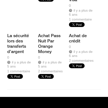
0
il y a plus de
6 ans
1
commentaire
La sécurité
Achat Pass
Achat de
lors des
Nuit Par
crédit
transferts
Orange
0
d'argent
Money
il y a plus de
6 ans
0
0
2
commentaires
il y a plus de
il y a plus de
5 ans
5 ans
1
commentaire
2
commentaires