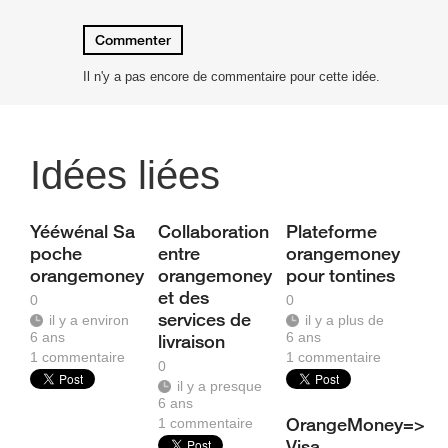
Commenter
Il n'y a pas encore de commentaire pour cette idée.
Idées liées
Yééwénal Sa
Collaboration
Plateforme
poche
entre
orangemoney
orangemoney
orangemoney
pour tontines
et des
0
0
services de
il y a environ
il y a plus de
6 ans
6 ans
livraison
1
commentaire
1
commentaire
0
il y a presque
6 ans
OrangeMoney=>
1
commentaire
Visa