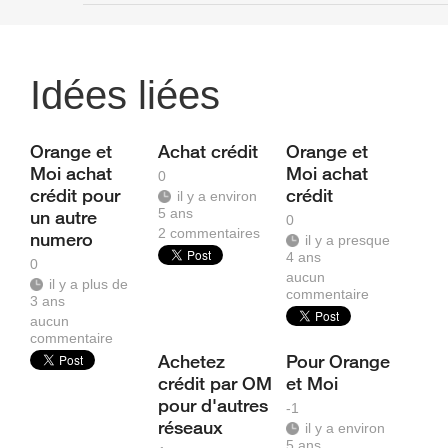
Idées liées
Orange et
Achat crédit
Orange et
Moi achat
Moi achat
0
crédit pour
crédit
il y a environ
5 ans
un autre
0
2
commentaires
numero
il y a presque
4 ans
0
aucun
il y a plus de
commentaire
3 ans
aucun
commentaire
Achetez
Pour Orange
crédit par OM
et Moi
pour d'autres
-1
réseaux
il y a environ
5 ans