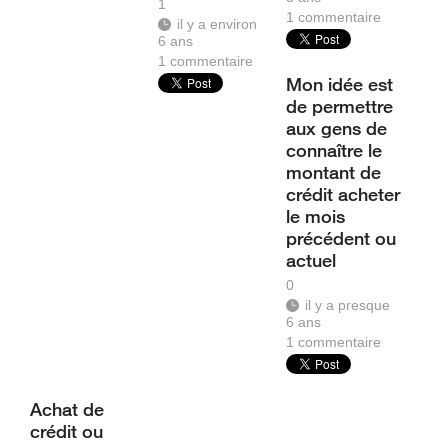
1
1
commentaire
il y a environ
6 ans
1
commentaire
Mon idée est
de permettre
aux gens de
connaître le
montant de
crédit acheter
le mois
précédent ou
actuel
0
il y a presque
6 ans
1
commentaire
Achat de
crédit ou