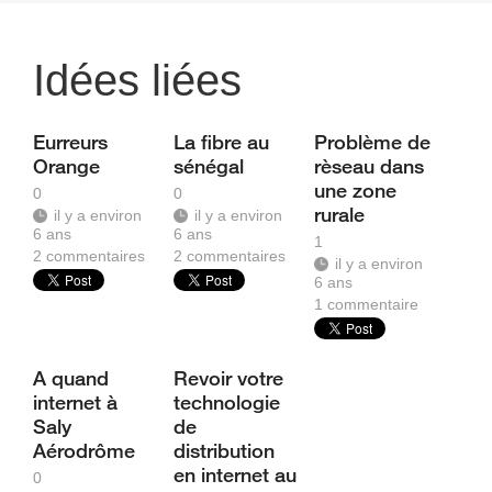
Idées liées
Eurreurs
La fibre au
Problème de
Orange
sénégal
rèseau dans
une zone
0
0
rurale
il y a environ
il y a environ
6 ans
6 ans
1
2
commentaires
2
commentaires
il y a environ
6 ans
1
commentaire
A quand
Revoir votre
internet à
technologie
Saly
de
Aérodrôme
distribution
en internet au
0