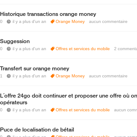
Historique transactions orange money
0
il y a plus d'un an
Orange Money
aucun commentaire
Suggession
0
il y a plus d'un an
Offres et services du mobile
2
commenta
Transfert sur orange money
1
il y a plus d'un an
Orange Money
aucun commentaire
L´offre 24go doit continuer et proposer une offre où o
opérateurs
0
il y a plus d'un an
Offres et services du mobile
aucun comm
Puce de localisation de bétail