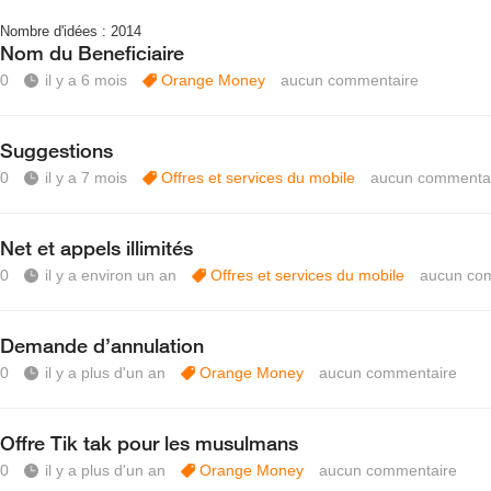
Nombre d'idées :
2014
Nom du Beneficiaire
0
il y a 6 mois
Orange Money
aucun commentaire
Suggestions
0
il y a 7 mois
Offres et services du mobile
aucun commenta
Net et appels illimités
0
il y a environ un an
Offres et services du mobile
aucun co
Demande d’annulation
0
il y a plus d'un an
Orange Money
aucun commentaire
Offre Tik tak pour les musulmans
0
il y a plus d'un an
Orange Money
aucun commentaire