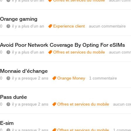
0
il y a plus d'un an
Offres et services du mobile
aucun comm
Orange gaming
0
il y a plus d'un an
Experience client
aucun commentaire
Avoid Poor Network Coverage By Opting For eSIMs
0
il y a plus d'un an
Offres et services du mobile
aucun comm
Monnaie d'échange
0
il y a presque 2 ans
Orange Money
1
commentaire
Pass durée
0
il y a presque 2 ans
Offres et services du mobile
aucun co
E-sim
0
il y a presque 2 ans
Offres et services du mobile
1
commen