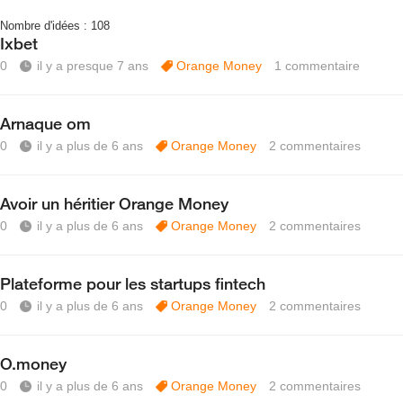
Nombre d'idées :
108
Ixbet
0
il y a presque 7 ans
Orange Money
1
commentaire
Arnaque om
0
il y a plus de 6 ans
Orange Money
2
commentaires
Avoir un héritier Orange Money
0
il y a plus de 6 ans
Orange Money
2
commentaires
Plateforme pour les startups fintech
0
il y a plus de 6 ans
Orange Money
2
commentaires
O.money
0
il y a plus de 6 ans
Orange Money
2
commentaires