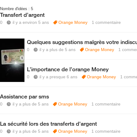
Nombre d'idées :
5
Transfert d’argent
0
il y a environ 5 ans
Orange Money
1
commentaire
Quelques suggestions malgrès votre indiscu
0
il y a plus de 5 ans
Orange Money
1
commen
L’importance de l’orange Money
0
il y a presque 6 ans
Orange Money
1
comme
Assistance par sms
0
il y a plus de 5 ans
Orange Money
1
commentaire
La sécurité lors des transferts d'argent
0
il y a plus de 5 ans
Orange Money
1
commentaire