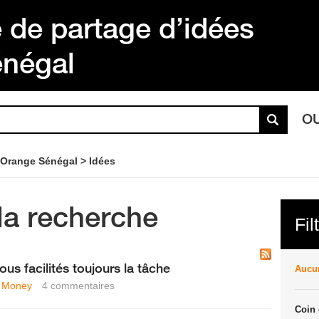
de partage d’idées
énégal
O
 Orange Sénégal
Idées
la recherche
Fil
ous facilités toujours la tâche
Aucun
 Money
4
commentaires
Coin 