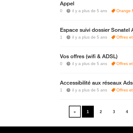
Appel
0
il y a plus de 5 ans
Orange 
Espace suivi dossier Sonate
1
il y a plus de 5 ans
Offres e
Vos offres (wifi & ADSL)
0
il y a plus de 5 ans
Offres et
Accessibilité aux réseaux Adsl
1
il y a plus de 5 ans
Offres et
«
1
2
3
4