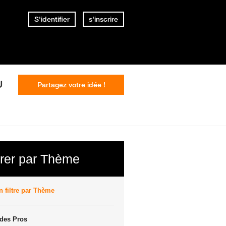
S'identifier
s'inscrire
U
Partagez votre idée !
trer par Thème
 filtre par Thème
des Pros