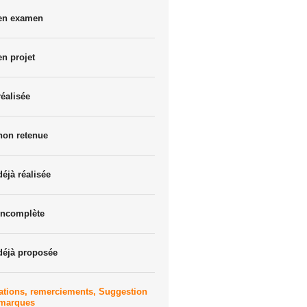
 en examen
en projet
réalisée
non retenue
déjà réalisée
incomplète
déjà proposée
ations, remerciements, Suggestion
emarques