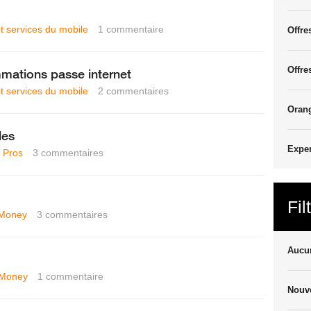
et services du mobile
1
commentaire
Offre
Offre
mmations passe internet
et services du mobile
2
commentaires
Oran
les
Exper
 Pros
3
commentaires
Fil
Money
3
commentaires
Aucun
 Money
1
commentaire
Nouve