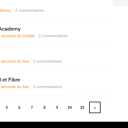
Money
2
commentaires
l Academy
t services du mobile
2
commentaires
 services du fixe
2
commentaires
 et Fibre
 services du fixe
2
commentaires
5
6
7
8
9
24
25
»