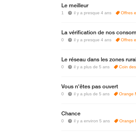
Le meilleur
1
il y a presque 4 ans
Offres 
La vérification de nos conso
0
il y a presque 4 ans
Offres 
Le réseau dans les zones rura
0
il y a plus de 5 ans
Coin des
Vous n'êtes pas ouvert
0
il y a plus de 5 ans
Orange 
Chance
0
il y a environ 5 ans
Orange