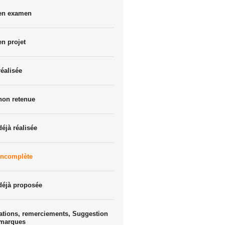
 en examen
en projet
réalisée
non retenue
déjà réalisée
incomplète
déjà proposée
ations, remerciements, Suggestion
emarques