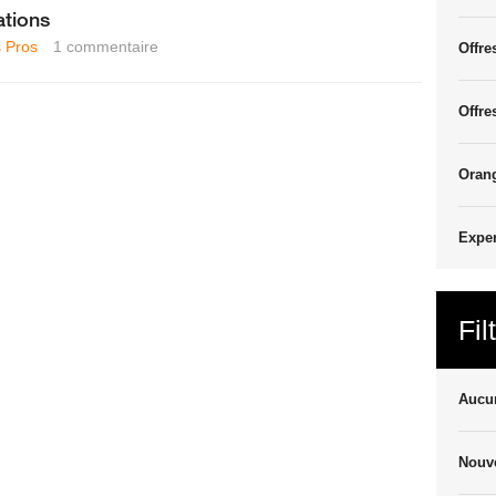
ations
 Pros
1
commentaire
Offre
Offre
Oran
Exper
Fil
Aucun
Nouve