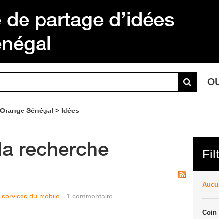
de partage d’idées
énégal
O
 Orange Sénégal
Idées
la recherche
Fil
Aucun
t services du mobile
1
commentaire
Coin 