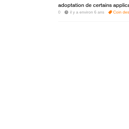
adoptation de certains applic
0
il y a environ 6 ans
Coin des