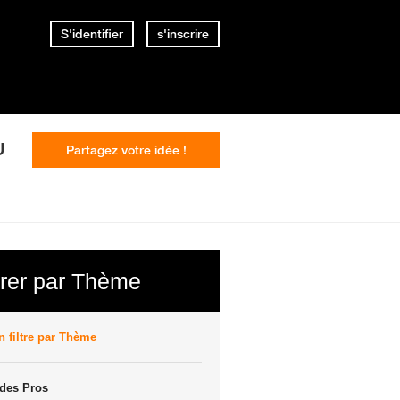
S'identifier
s'inscrire
U
Partagez votre idée !
trer par Thème
 filtre par Thème
des Pros