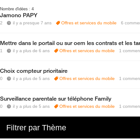
Nombre d'idées :
4
Jamono PAPY
2
il y a presque 7 ans
Offres et services du mobile
6
commen
Mettre dans le portail ou sur oem les contrats et les tar
1
il y a plus de 6 ans
Offres et services du mobile
1
comment
Choix compteur prioritaire
0
il y a plus de 5 ans
Offres et services du mobile
1
comment
Surveillance parentale sur téléphone Family
0
il y a plus de 5 ans
Offres et services du mobile
1
comment
Filtrer par Thème