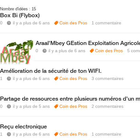
Nombre d'idées :
15
Box Bi (Flybox)
0
il y a plus de 6 ans
Coin des Pros
1
commentaire
Araal'Mbey GEstion Exploitation Agricol
0
il y a plus de 6 ans
Coin des Pros
5
com
Amélioration de la sécurité de ton WIFI.
1
il y a plus de 6 ans
Coin des Pros
3
commentaires
Partage de ressources entre plusieurs numéros d'un m
0
il y a plus de 5 ans
Coin des Pros
2
commentaires
Reçu electronique
1
il y a plus de 6 ans
Coin des Pros
1
commentaire