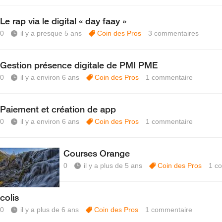
Le rap via le digital « day faay »
0
il y a presque 5 ans
Coin des Pros
3
commentaires
Gestion présence digitale de PMI PME
0
il y a environ 6 ans
Coin des Pros
1
commentaire
Paiement et création de app
0
il y a environ 6 ans
Coin des Pros
1
commentaire
Courses Orange
0
il y a plus de 5 ans
Coin des Pros
1
c
colis
0
il y a plus de 6 ans
Coin des Pros
1
commentaire