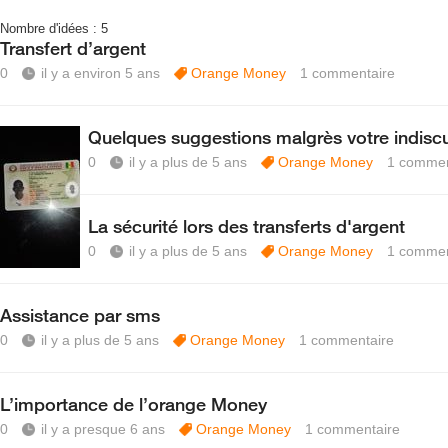
Nombre d'idées :
5
Transfert d’argent
0
il y a environ 5 ans
Orange Money
1
commentaire
Quelques suggestions malgrès votre indiscu
0
il y a plus de 5 ans
Orange Money
1
commen
La sécurité lors des transferts d'argent
0
il y a plus de 5 ans
Orange Money
1
commen
Assistance par sms
0
il y a plus de 5 ans
Orange Money
1
commentaire
L’importance de l’orange Money
0
il y a presque 6 ans
Orange Money
1
commentaire