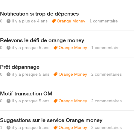
Notification si trop de dépenses
0
il y a plus de 4 ans
Orange Money
1
commentaire
Relevons le défi de orange money
0
il y a presque 5 ans
Orange Money
1
commentaire
Prêt dépannage
0
il y a presque 5 ans
Orange Money
2
commentaires
Motif transaction OM
0
il y a presque 5 ans
Orange Money
2
commentaires
Suggestions sur le service Orange money
1
il y a presque 5 ans
Orange Money
2
commentaires