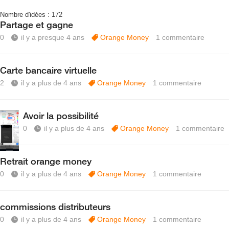
Nombre d'idées :
172
Partage et gagne
0
il y a presque 4 ans
Orange Money
1
commentaire
Carte bancaire virtuelle
2
il y a plus de 4 ans
Orange Money
1
commentaire
Avoir la possibilité
0
il y a plus de 4 ans
Orange Money
1
commentaire
Retrait orange money
0
il y a plus de 4 ans
Orange Money
1
commentaire
commissions distributeurs
0
il y a plus de 4 ans
Orange Money
1
commentaire