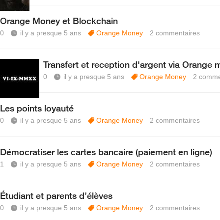
Orange Money et Blockchain
0
il y a presque 5 ans
Orange Money
2
commentaires
Transfert et reception d'argent via Orange
0
il y a presque 5 ans
Orange Money
2
comme
Les points loyauté
0
il y a presque 5 ans
Orange Money
2
commentaires
Démocratiser les cartes bancaire (paiement en ligne)
1
il y a presque 5 ans
Orange Money
2
commentaires
Étudiant et parents d’élèves
0
il y a presque 5 ans
Orange Money
2
commentaires