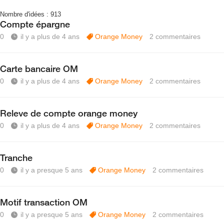
Nombre d'idées :
913
Compte épargne
0
il y a plus de 4 ans
Orange Money
2
commentaires
Carte bancaire OM
0
il y a plus de 4 ans
Orange Money
2
commentaires
Releve de compte orange money
0
il y a plus de 4 ans
Orange Money
2
commentaires
Tranche
0
il y a presque 5 ans
Orange Money
2
commentaires
Motif transaction OM
0
il y a presque 5 ans
Orange Money
2
commentaires