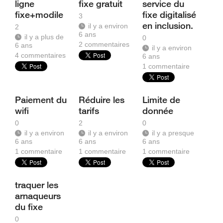
ligne
fixe gratuit
service du
fixe+modile
fixe digitalisé
3
en inclusion.
il y a environ
2
6 ans
il y a plus de
0
2
commentaires
6 ans
il y a environ
4
commentaires
6 ans
1
commentaire
Paiement du
Réduire les
Limite de
wifi
tarifs
donnée
0
2
0
il y a environ
il y a environ
il y a presque
6 ans
6 ans
6 ans
1
commentaire
1
commentaire
1
commentaire
traquer les
arnaqueurs
du fixe
0