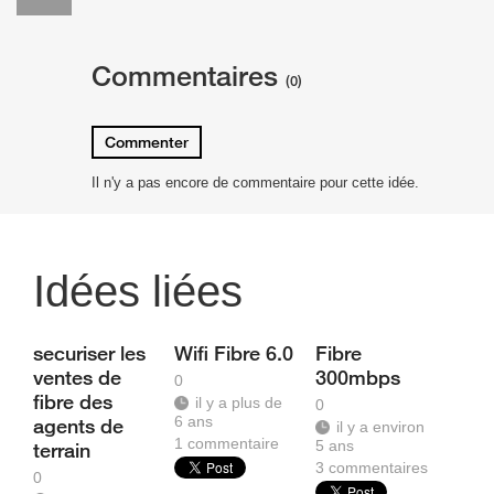
Commentaires
(0)
Commenter
Il n'y a pas encore de commentaire pour cette idée.
Idées liées
securiser les
Wifi Fibre 6.0
Fibre
ventes de
300mbps
0
fibre des
il y a plus de
0
6 ans
agents de
il y a environ
1
commentaire
5 ans
terrain
3
commentaires
0