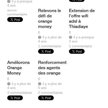
il y a presque
4 ans
Relevons le
Extension de
aucun
commentaire
défi de
l’offre wifi
orange
adsl à
money
Thiadiaye
0
0
il y a plus de
il y a presque
4 ans
3 ans
1
commentaire
1
commentaire
Améliorons
Renforcement
Orange
des agents
Money
des orange
0
0
il y a plus de
il y a plus de
4 ans
5 ans
3
commentaires
2
commentaires