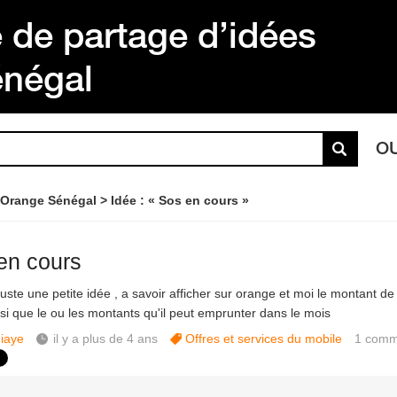
de partage d’idées
énégal
O
 Orange Sénégal
Idée : « Sos en cours »
en cours
juste une petite idée , a savoir afficher sur orange et moi le montant d
nsi que le ou les montants qu'il peut emprunter dans le mois
iaye
il y a plus de 4 ans
Offres et services du mobile
1
comm