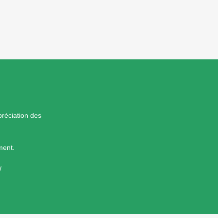
réciation des
ment.
/