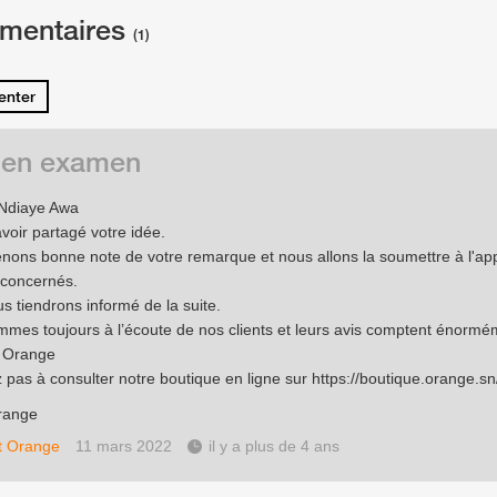
mentaires
(1)
nter
 en examen
 Ndiaye Awa
voir partagé votre idée.
nons bonne note de votre remarque et nous allons la soumettre à l'app
 concernés.
s tiendrons informé de la suite.
mes toujours à l’écoute de nos clients et leurs avis comptent énormé
e Orange
z pas à consulter notre boutique en ligne sur
https://boutique.orange.sn
range
t Orange
11 mars 2022
il y a plus de 4 ans