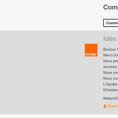
Com
Comme
Idée
Bonjour
Merci d'a
Nous pre
services
Nous vou
Nous som
L'équip
N’hésite
#ideesO
Exper