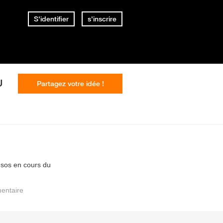
S'identifier
s'inscrire
U
Partagez votre idée !
e sos en cours du
entaire