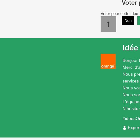
Voter pour cette idée
Non
1
Idée
Bonjour
Merci d'a
Nous pre
services
Nous vou
Nous som
L'équip
N’hésite
#ideesO
Exper