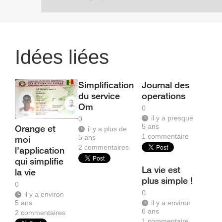
Idées liées
Simplification
Journal des
du service
operations
Om
0
il y a presque
0
5 ans
Orange et
il y a plus de
1
commentaire
5 ans
moi
2
commentaires
l'application
qui simplifie
La vie est
la vie
plus simple !
0
0
il y a environ
5 ans
il y a environ
6 ans
2
commentaires
1
commentaire