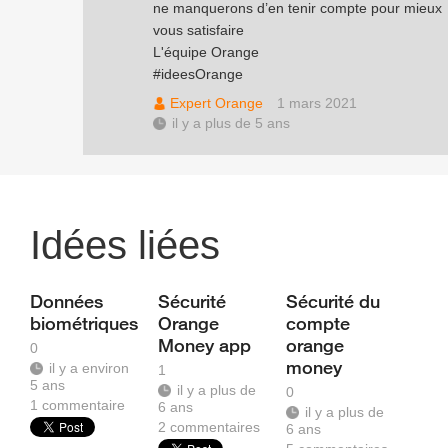
ne manquerons d’en tenir compte pour mieux
vous satisfaire
L'équipe Orange
#ideesOrange
Expert Orange
1 mars 2021
il y a plus de 5 ans
Idées liées
Données
Sécurité
Sécurité du
biométriques
Orange
compte
Money app
orange
0
money
il y a environ
1
5 ans
il y a plus de
0
1
commentaire
6 ans
il y a plus de
2
commentaires
6 ans