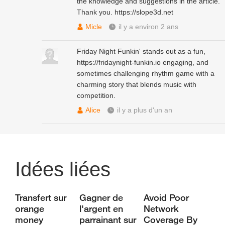
the knowledge and suggestions in the article.
Thank you.
https://slope3d.net
Micle
il y a environ 2 ans
Friday Night Funkin' stands out as a fun,
https://fridaynight-funkin.io
engaging, and
sometimes challenging rhythm game with a
charming story that blends music with
competition.
Alice
il y a plus d'un an
Idées liées
Transfert sur
Gagner de
Avoid Poor
orange
l'argent en
Network
money
parrainant sur
Coverage By