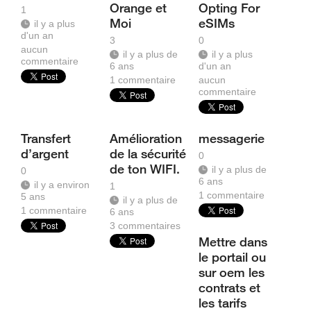
Orange et
Opting For
1
Moi
eSIMs
il y a plus
d'un an
3
0
aucun
il y a plus de
il y a plus
commentaire
6 ans
d'un an
1
commentaire
aucun
commentaire
Transfert
Amélioration
messagerie
d’argent
de la sécurité
0
de ton WIFI.
il y a plus de
0
6 ans
il y a environ
1
1
commentaire
5 ans
il y a plus de
1
commentaire
6 ans
3
commentaires
Mettre dans
le portail ou
sur oem les
contrats et
les tarifs