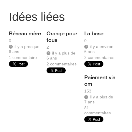
Idées liées
Réseau mère
Orange pour
La base
tous
0
0
il y a presque
il y a environ
2
6 ans
6 ans
il y a plus de
1
commentaire
2
commentaires
6 ans
2
commentaires
Paiement via
om
153
il y a plus de
7 ans
81
commentaires