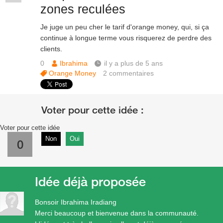
zones reculées
Je juge un peu cher le tarif d'orange money, qui, si ça
continue à longue terme vous risquerez de perdre des
clients.
0
Ibrahima
il y a plus de 5 ans
Orange Money
2
commentaires
Voter pour cette idée
Non
Oui
0
Idée déjà proposée
Bonsoir Ibrahima Iradiang
Merci beaucoup et bienvenue dans la communauté.