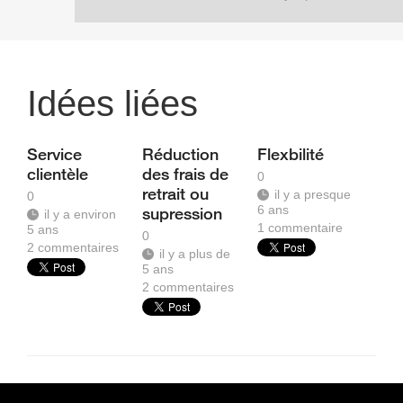
Idées liées
Service
Réduction
Flexbilité
clientèle
des frais de
0
retrait ou
il y a presque
0
6 ans
supression
il y a environ
1
commentaire
5 ans
0
2
commentaires
il y a plus de
5 ans
2
commentaires