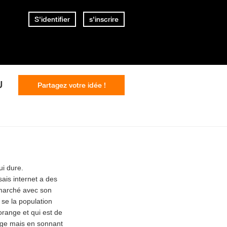
S'identifier
s'inscrire
U
Partagez votre idée !
ui dure.
sais internet a des
 marché avec son
 se la population
orange et qui est de
ange mais en sonnant