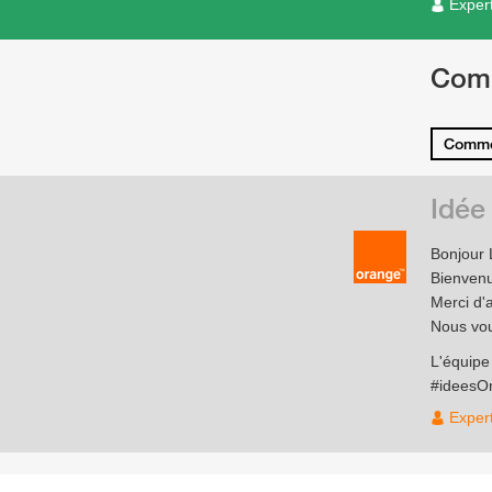
Exper
Com
Comme
Idée
Bonjour
Bienven
Merci d'
Nous vou
L'équip
#ideesO
Exper