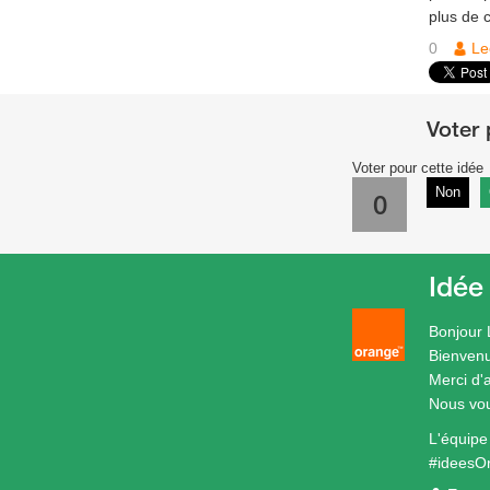
plus de 
0
Le
Voter pour cette idée
Non
0
Idée
Bonjour
Bienven
Merci d'
Nous vou
L'équip
#ideesO