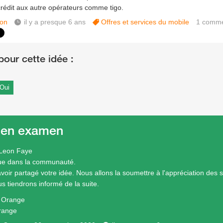
crédit aux autre opérateurs comme tigo.
on
il y a presque 6 ans
Offres et services du mobile
1
comme
Oui
 en examen
 Leon Faye
ue dans la communauté.
avoir partagé votre idée. Nous allons la soumettre à l'appréciation des 
s tiendrons informé de la suite.
e Orange
range