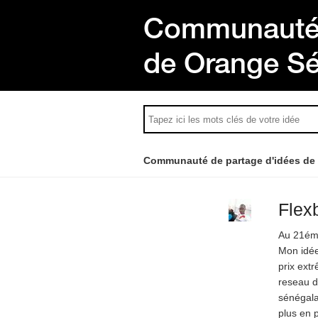
Communauté 
de Orange S
Communauté de partage d'idées de
Flexb
Au 21éme
Mon idée 
prix ext
reseau d
sénégala
plus en 