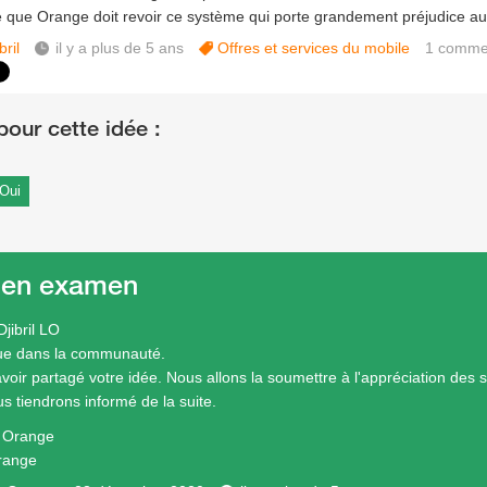
 que Orange doit revoir ce système qui porte grandement préjudice au
bril
il y a plus de 5 ans
Offres et services du mobile
1
comme
Oui
 en examen
jibril LO
ue dans la communauté.
avoir partagé votre idée. Nous allons la soumettre à l'appréciation des 
s tiendrons informé de la suite.
e Orange
range