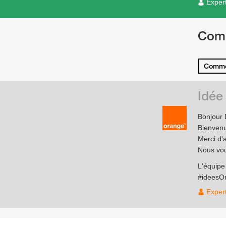
Exper
Com
Comme
Idée
Bonjour D
Bienven
Merci d'
Nous vou
L'équip
#ideesO
Exper