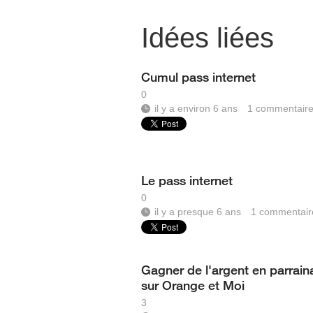
Idées liées
Cumul pass internet
0
il y a environ 6 ans
1
commentair
Le pass internet
0
il y a presque 6 ans
1
commentair
Gagner de l'argent en parrain
sur Orange et Moi
3