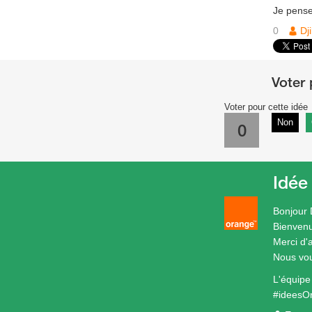
Je pense
0
Dji
Voter pour cette idée
Non
0
Idée
Bonjour D
Bienven
Merci d'
Nous vou
L'équip
#ideesO