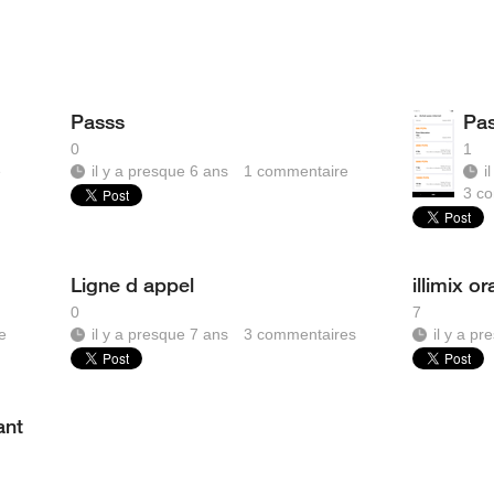
Passs
Pas
0
1
e
il y a presque 6 ans
1
commentaire
i
3
co
Ligne d appel
illimix o
0
7
e
il y a presque 7 ans
3
commentaires
il y a p
ant