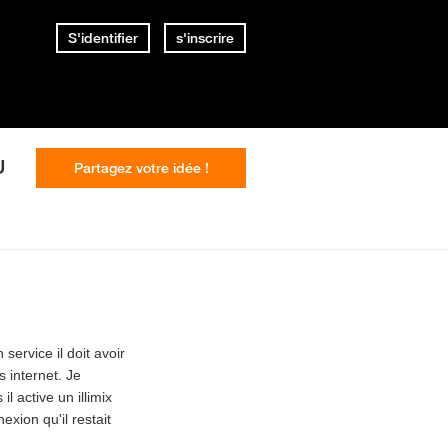
S'identifier
s'inscrire
U
Partagez votre idée !
 service il doit avoir
s internet. Je
l active un illimix
exion qu'il restait