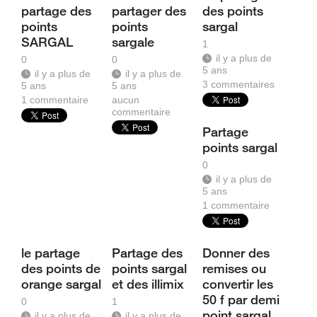
partage des
partager des
des points
points
points
sargal
SARGAL
sargale
1
il y a plus de
0
0
5 ans
il y a plus de
il y a plus de
3
commentaires
5 ans
5 ans
1
commentaire
aucun
commentaire
Partage
points sargal
0
il y a plus de
5 ans
1
commentaire
le partage
Partage des
Donner des
des points de
points sargal
remises ou
orange sargal
et des illimix
convertir les
50 f par demi
0
1
point sargal
il y a plus de
il y a plus de