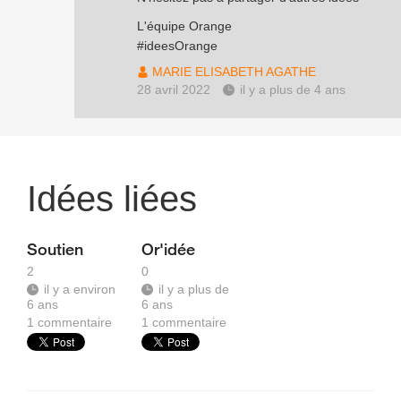
L'équipe Orange
#ideesOrange
MARIE ELISABETH AGATHE
28 avril 2022
il y a plus de 4 ans
Idées liées
Soutien
Or'idée
2
0
il y a environ
il y a plus de
6 ans
6 ans
1
commentaire
1
commentaire