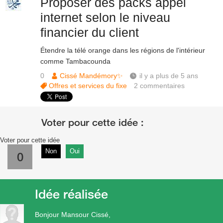
Proposer des packs appel
internet selon le niveau
financier du client
Étendre la télé orange dans les régions de l'intérieur
comme Tambacounda
0
Cissé Mandémory✨
il y a plus de 5 ans
Offres et services du fixe
2
commentaires
Voter pour cette idée
Non
Oui
0
Idée réalisée
Bonjour Mansour Cissé,