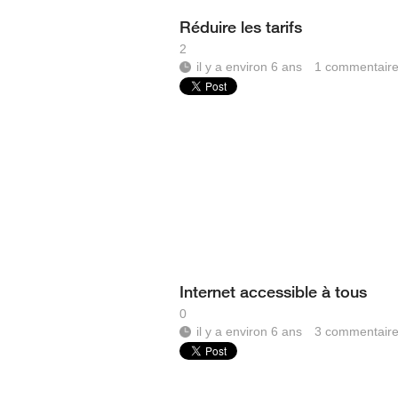
Réduire les tarifs
2
il y a environ 6 ans
1
commentair
Internet accessible à tous
0
il y a environ 6 ans
3
commentair