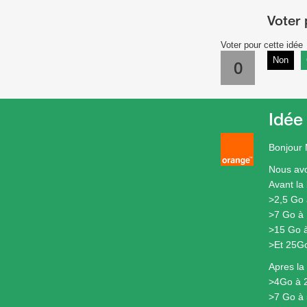
Voter pour cette idée
Non
0
Idée
Bonjour 
Nous avo
Avant la 
>2,5 Go 
>7 Go à 
>15 Go à
>Et 25Go
Apres la 
>4Go à 2
>7 Go à 