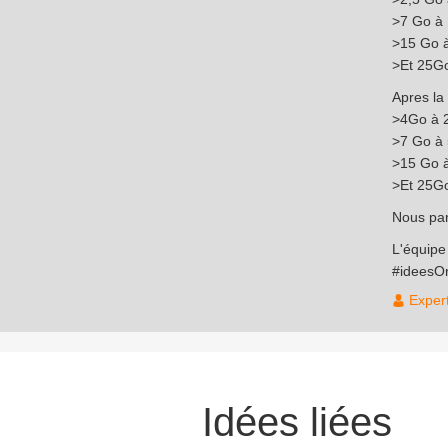
>7 Go à 
>15 Go à
>Et 25Go
Apres la 
>4Go à 2
>7 Go à 
>15 Go à
>Et 25Go
Nous par
L'équip
#ideesO
Exper
Idées liées