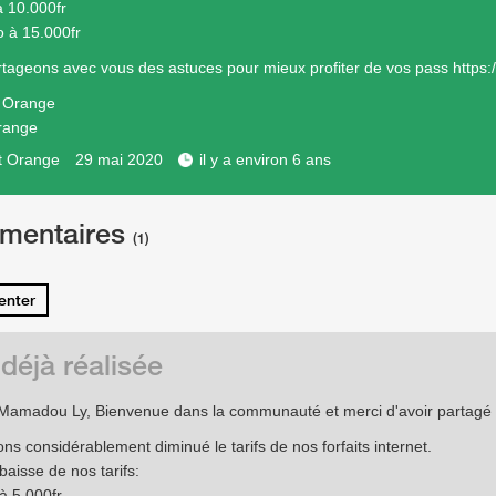
 10.000fr
 à 15.000fr
tageons avec vous des astuces pour mieux profiter de vos pass
https:
e Orange
range
t Orange
29 mai 2020
il y a environ 6 ans
mentaires
(1)
nter
 déjà réalisée
Mamadou Ly, Bienvenue dans la communauté et merci d'avoir partagé v
ns considérablement diminué le tarifs de nos forfaits internet.
baisse de nos tarifs:
à 5.000fr