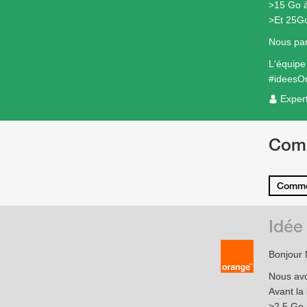
>15 Go à
>Et 25Go
Nous par
L'équip
#ideesO
Exper
Com
Comme
Idée
Bonjour 
Nous avo
Avant la 
>2,5 Go 