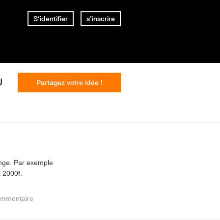
S'identifier
s'inscrire
U
Partagez votre idée !
ange. Par exemple
à 2000f.
ommentaire