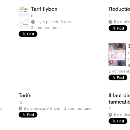
Tarif flybox
Réduction
0
1
e
il y a plus de 3 ans
il y a pl
3
commentaires
1
commenta
Tarifs
Il faut d
tarificat
-2
es
il y a presque 6 ans
1
commentaire
2
il y a pl