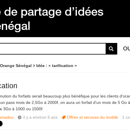
de partage d’idées
énégal
O
 Orange Sénégal
Idée : « tarification »
ication
nution du forfaits serait beaucoup plus bénéfique pour les clients d'or
d'un pass mois de 2,5Go à 2000f, on aura un forfait d'un mois de 5 Go 
 3Go à 1000 ou 1500f.
amadou
il y a environ 6 ans
Offres et services du mobile
1
c