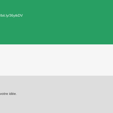
//bit.ly/36ytkDV
otre idée.