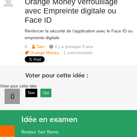
Orange Money verrouillage
avec Empreinte digitale ou
Face ID
Renforcer la sécurité de l’application avec le Face ID ou
empreinte digitale
0
Sarr
il y a presque 6 ans
Orange Money
1
commentaire
Voter pour cette idée
Non
Oui
0
Idée en examen
Bonjour Sarr Bama