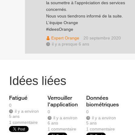
la soumettre à l'appréciation des services
concernés.
Nous vous tiendrons informé de la suite.
L'équipe Orange
#ideesOrange
Expert Orange
20 septembre 2020
il y a presque 6 ans
Idées liées
Fatigué
Verrouiller
Données
l'application
biométriques
0
il y a environ
0
0
5 ans
il y a environ
il y a environ
1
commentaire
6 ans
5 ans
1
commentaire
1
commentaire