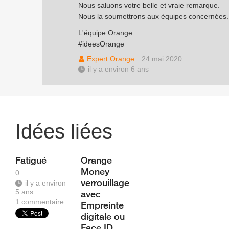
Nous saluons votre belle et vraie remarque.
Nous la soumettrons aux équipes concernées.
L'équipe Orange
#ideesOrange
Expert Orange
24 mai 2020
il y a environ 6 ans
Idées liées
Fatigué
Orange
Money
0
verrouillage
il y a environ
5 ans
avec
1
commentaire
Empreinte
digitale ou
Face ID